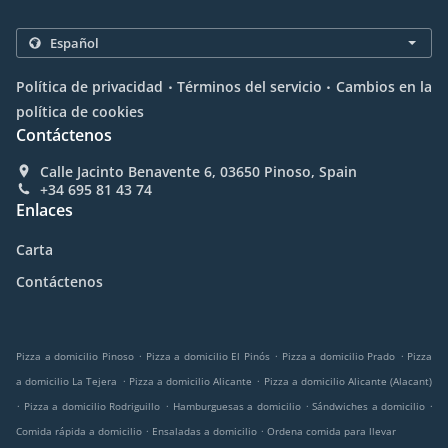
.
.
Política de privacidad
Términos del servicio
Cambios en la
política de cookies
Contáctenos
Calle Jacinto Benavente 6, 03650 Pinoso, Spain
+34 695 81 43 74
Enlaces
Carta
Contáctenos
.
.
.
Pizza a domicilio Pinoso
Pizza a domicilio El Pinós
Pizza a domicilio Prado
Pizza
.
.
a domicilio La Tejera
Pizza a domicilio Alicante
Pizza a domicilio Alicante (Alacant)
.
.
.
.
Pizza a domicilio Rodriguillo
Hamburguesas a domicilio
Sándwiches a domicilio
.
.
Comida rápida a domicilio
Ensaladas a domicilio
Ordena comida para llevar